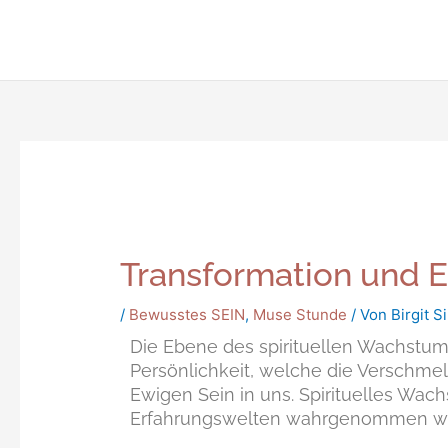
Zum
Inhalt
springen
Transformation und E
/
Bewusstes SEIN
,
Muse Stunde
/ Von
Birgit S
Die Ebene des spirituellen Wachstums 
Persönlichkeit, welche die Verschm
Ewigen Sein in uns. Spirituelles Wac
Erfahrungswelten wahrgenommen w