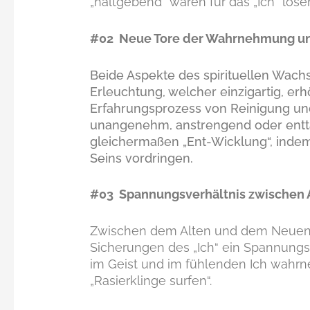
„haltgebend“ waren für das „Ich“ lösen
#02 Neue Tore der Wahrnehmung und
Beide Aspekte des spirituellen Wach
Erleuchtung, welcher einzigartig, e
Erfahrungsprozess von Reinigung un
unangenehm, anstrengend oder enttäu
gleichermaßen „Ent-Wicklung“, indem
Seins vordringen.
#03 Spannungsverhältnis zwischen 
Zwischen dem Alten und dem Neuen 
Sicherungen des „Ich“ ein Spannungsv
im Geist und im fühlenden Ich wahrne
„Rasierklinge surfen“.